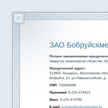
ЗАО Бобруйскм
Полное наименование юридическ
Закрытое акционерное общество "Б
Юридический адрес:
213805, Беларусь, Могилевская обла
Бобруйск, ул. ул.Новошоссейная, д. 
УНП:
700060088
Приемная:
8-225-474813
Факс:
8-225-474786
E-mail:
kontakt@bobruiskmtbel.by